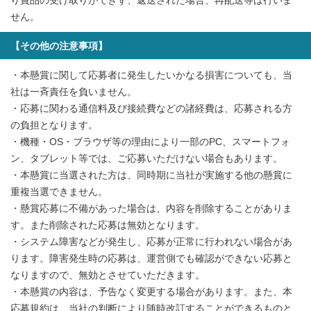
り賞品の受け取りができず、返送された場合、再配送等は行いま
せん。
【その他の注意事項】
・本懸賞に関して応募者に発生したいかなる損害についても、当
社は一斉責任を負いません。
・応募に関わる通信料及び接続費などの諸経費は、応募される方
の負担となります。
・機種・OS・ブラウザ等の理由により一部のPC、スマートフォ
ン、タブレット等では、ご応募いただけない場合もあります。
・本懸賞に当選された方は、同時期に当社が実施する他の懸賞に
重複当選できません。
・懸賞応募に不備があった場合は、内容を削除することがありま
す。また削除された応募は無効となります。
・システム障害などが発生し、応募が正常に行われない場合があ
ります。障害発生時の応募は、運営側でも確認ができない応募と
なりますので、無効とさせていただきます。
・本懸賞の内容は、予告なく変更する場合があります。また、本
応募規約は、当社の判断により随時改訂することができるものと