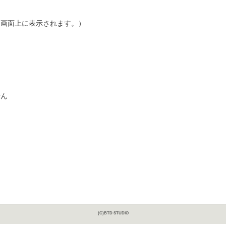
画面上に表示されます。）
せん
(C)BTD STUDIO