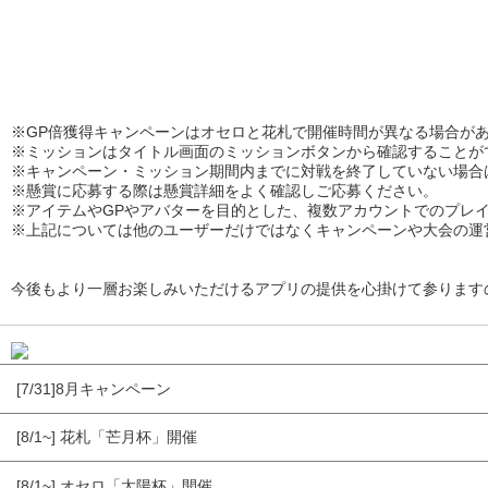
※GP倍獲得キャンペーンはオセロと花札で開催時間が異なる場合が
※ミッションはタイトル画面のミッションボタンから確認することが
※キャンペーン・ミッション期間内までに対戦を終了していない場合
※懸賞に応募する際は懸賞詳細をよく確認しご応募ください。
※アイテムやGPやアバターを目的とした、複数アカウントでのプレ
※上記については他のユーザーだけではなくキャンペーンや大会の運
今後もより一層お楽しみいただけるアプリの提供を心掛けて参ります
[7/31]8月キャンペーン
[8/1~] 花札「芒月杯」開催
[8/1~] オセロ「太陽杯」開催