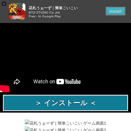
×
花札うぉーず | 簡単こいこい
install
BTD STUDIO Co.,ltd.
Free - In Google Play
＞ インストール ＜