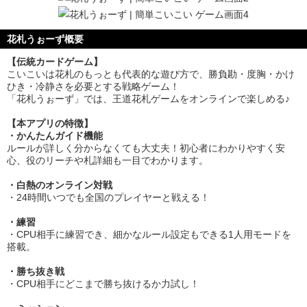
花札うぉーず概要
【伝統カードゲーム】
こいこいは花札のもっとも代表的な遊び方で、勝負勘・度胸・かけ
ひき・冷静さを必要とする戦略ゲーム！
「花札うぉーず」では、王道花札ゲームをオンラインで楽しめる♪
【本アプリの特徴】
・かんたんガイド機能
ルールが詳しく分からなくても大丈夫！初心者にわかりやすく安
心、役のリーチや札詳細も一目でわかります。
・白熱のオンライン対戦
・24時間いつでも全国のプレイヤーと戦える！
・練習
・CPU相手に練習でき、細かなルール設定もできる1人用モードを
搭載。
・勝ち抜き戦
・CPU相手にどこまで勝ち抜けるか力試し！