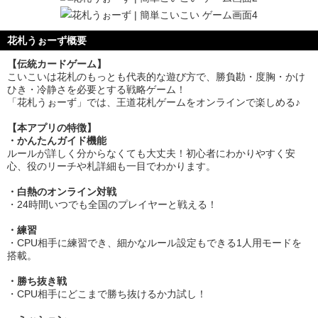
花札うぉーず概要
【伝統カードゲーム】
こいこいは花札のもっとも代表的な遊び方で、勝負勘・度胸・かけ
ひき・冷静さを必要とする戦略ゲーム！
「花札うぉーず」では、王道花札ゲームをオンラインで楽しめる♪
【本アプリの特徴】
・かんたんガイド機能
ルールが詳しく分からなくても大丈夫！初心者にわかりやすく安
心、役のリーチや札詳細も一目でわかります。
・白熱のオンライン対戦
・24時間いつでも全国のプレイヤーと戦える！
・練習
・CPU相手に練習でき、細かなルール設定もできる1人用モードを
搭載。
・勝ち抜き戦
・CPU相手にどこまで勝ち抜けるか力試し！