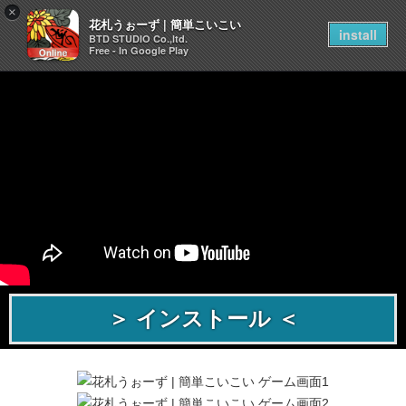
×
花札うぉーず | 簡単こいこい
install
BTD STUDIO Co.,ltd.
Free - In Google Play
＞ インストール ＜