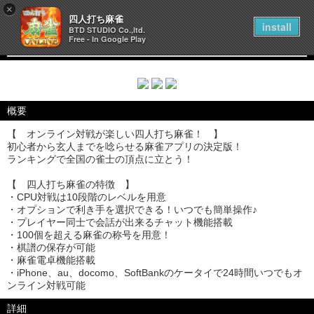
×
四人打ち麻雀
install
BTD STUDIO Co.,ltd.
このアプリで遊ぶ！
Free - In Google Play
概要
【 オンライン対戦が楽しい四人打ち麻雀！ 】
初心者から玄人までを唸らせる麻雀アプリの決定版！
ランキングで全国の雀士の頂点に立とう！
【 四人打ち麻雀の特徴 】
・CPU対戦は10段階のレベルを用意
・オプションで利き手を選択できる！いつでも簡単操作♪
・プレイヤー同士で会話が出来るチャット機能搭載
・100個を超える麻雀の称号を用意！
・棋譜の保存が可能
・麻雀電卓機能搭載
・iPhone、au、docomo、SoftBankのケータイで24時間いつでもオ
ンライン対戦可能
詳細